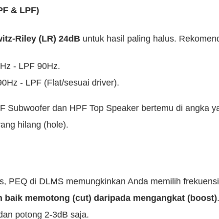
PF & LPF)
itz-Riley (LR) 24dB
untuk hasil paling halus. Rekomenda
z - LPF 90Hz.
Hz - LPF (Flat/sesuai driver).
LPF Subwoofer dan HPF Top Speaker bertemu di angka y
ang hilang (hole).
, PEQ di DLMS memungkinkan Anda memilih frekuensi spe
h baik memotong (cut) daripada mengangkat (boost)
 dan potong 2-3dB saja.