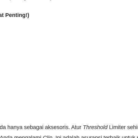
at Penting!)
a hanya sebagai aksesoris. Atur
Threshold
Limiter sehi
r Anda mengalami
Clip
. Ini adalah asuransi terbaik untuk