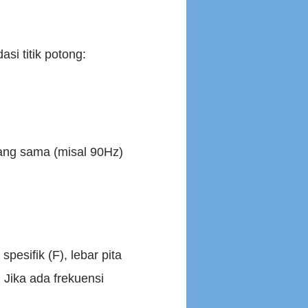
si titik potong:
ang sama (misal 90Hz)
sifik (F), lebar pita
. Jika ada frekuensi