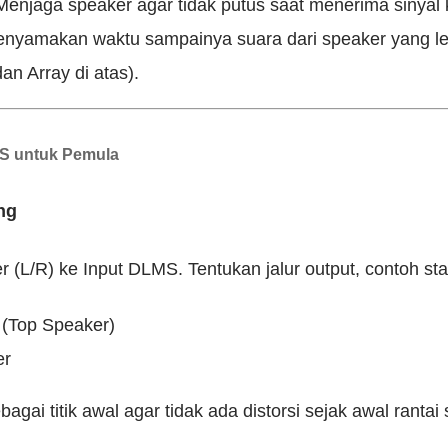
enjaga speaker agar tidak putus saat menerima sinyal 
nyamakan waktu sampainya suara dari speaker yang let
an Array di atas).
MS untuk Pemula
ng
(L/R) ke Input DLMS. Tentukan jalur output, contoh st
(Top Speaker)
er
agai titik awal agar tidak ada distorsi sejak awal rantai 