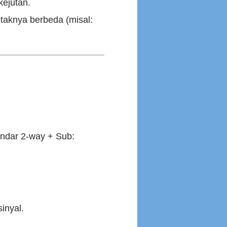
kejutan.
aknya berbeda (misal:
andar 2-way + Sub:
sinyal.