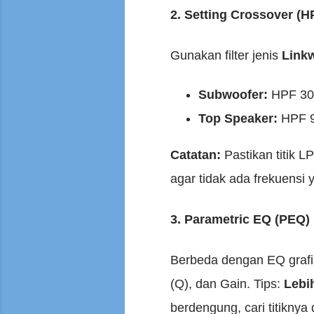
2. Setting Crossover (H
Gunakan filter jenis
Linkw
Subwoofer:
HPF 30H
Top Speaker:
HPF 90
Catatan:
Pastikan titik 
agar tidak ada frekuensi y
3. Parametric EQ (PEQ)
Berbeda dengan EQ grafis
(Q), dan Gain. Tips:
Lebi
berdengung, cari titiknya