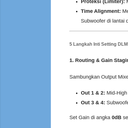
Proteksi (Limiter):
M
Time Alignment:
Me
Subwoofer di lantai d
5 Langkah Inti Setting DL
1. Routing & Gain Stagi
Sambungkan Output Mixer 
Out 1 & 2:
Mid-High 
Out 3 & 4:
Subwoof
Set Gain di angka
0dB
seb