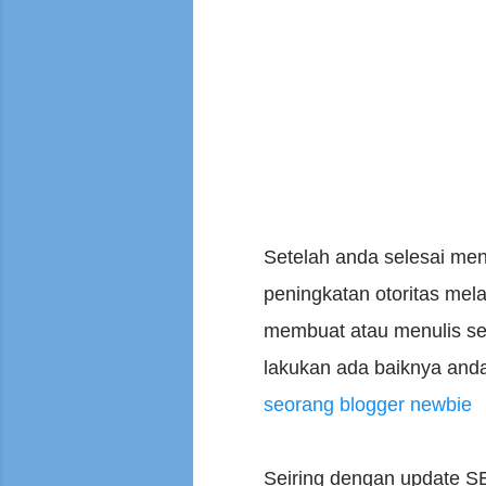
Setelah anda selesai me
peningkatan otoritas mel
membuat atau menulis seb
lakukan ada baiknya anda
seorang blogger newbie
Seiring dengan update SEO