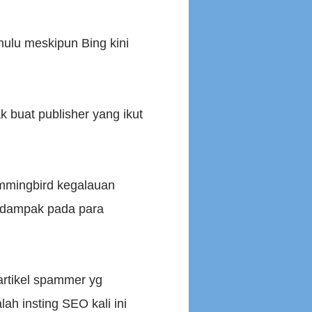
lu meskipun Bing kini
buat publisher yang ikut
ummingbird kegalauan
erdampak pada para
 artikel spammer yg
ah insting SEO kali ini