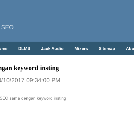
| SEO
ome
DLMS
Jack Audio
Mixers
Sitemap
Abo
ngan keyword insting
0/10/2017 09:34:00 PM
g SEO sama dengan keyword insting