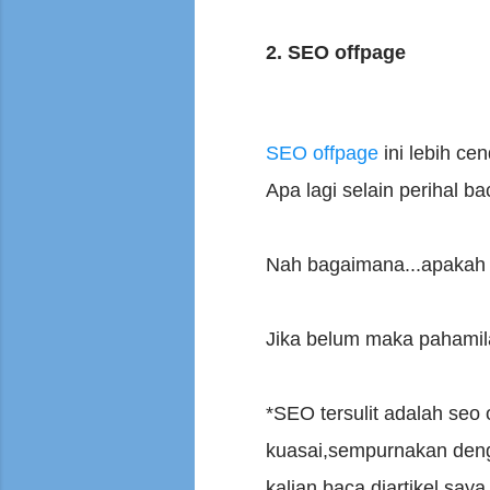
2. SEO offpage
SEO offpage
ini lebih ce
Apa lagi selain perihal ba
Nah bagaimana...apakah 
Jika belum maka pahamilah
*SEO tersulit adalah seo 
kuasai,sempurnakan denga
kalian baca diartikel saya