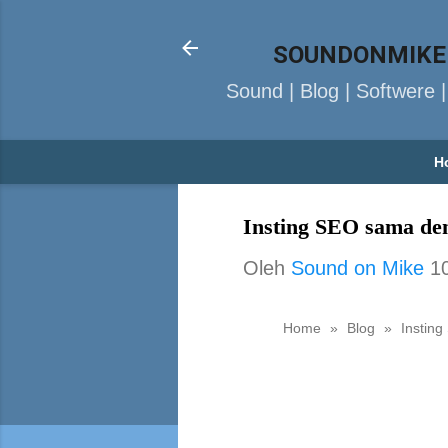
SOUNDONMIKE
Sound | Blog | Softwere 
H
Insting SEO sama de
Oleh
Sound on Mike
1
Home
»
Blog
»
Instin