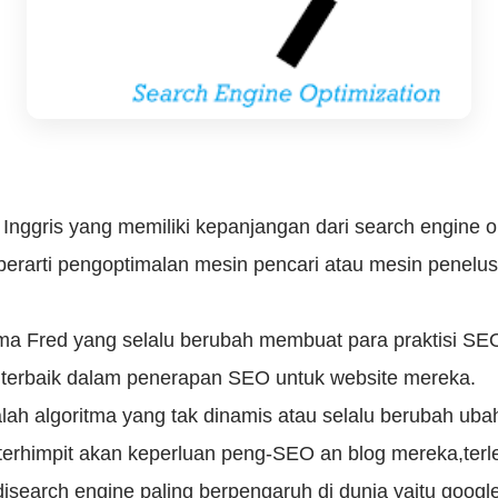
Inggris yang memiliki kepanjangan dari search engine o
erarti pengoptimalan mesin pencari atau mesin penelus
ma Fred yang selalu berubah membuat para praktisi SE
terbaik dalam penerapan SEO untuk website mereka.
lah algoritma yang tak dinamis atau selalu berubah ub
erhimpit akan keperluan peng-SEO an blog mereka,terl
disearch engine paling berpengaruh di dunia yaitu google