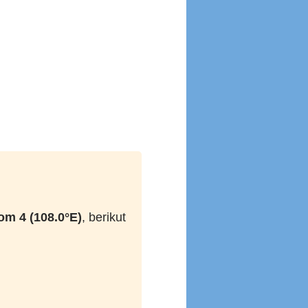
om 4 (108.0°E)
, berikut