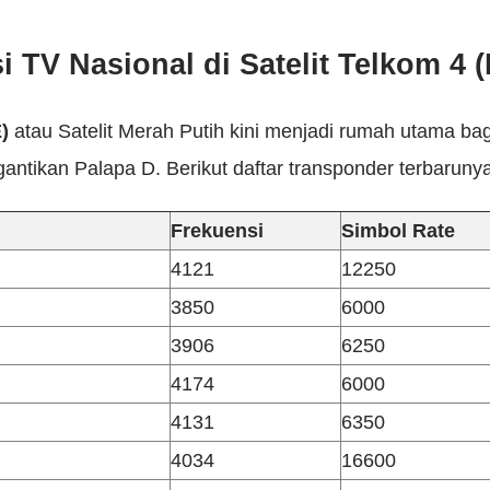
i TV Nasional di Satelit Telkom 4 
)
atau Satelit Merah Putih kini menjadi rumah utama bag
antikan Palapa D. Berikut daftar transponder terbarunya
Frekuensi
Simbol Rate
4121
12250
3850
6000
3906
6250
4174
6000
4131
6350
4034
16600