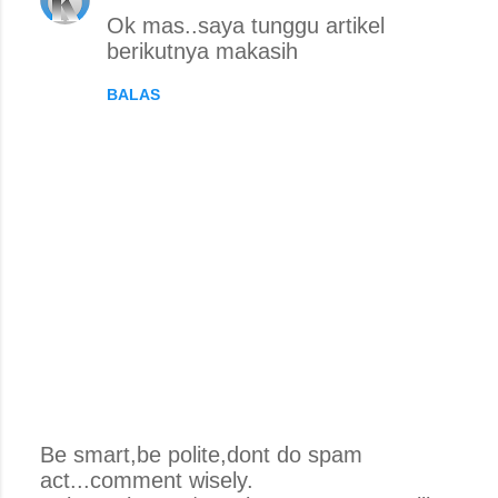
Ok mas..saya tunggu artikel
berikutnya makasih
BALAS
Be smart,be polite,dont do spam
act...comment wisely.
P