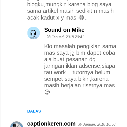
e
blogku,mungkin karena blog saya
n
sama artikel masih sedikit n masih
t
acak kadut x y mas 😂..
a
Sound on Mike
r
28 Januari, 2018 20:41
Klo masalah pengiklan sama
mas saya jg blm dapet,coba
aja buat pesanan dg
jaringan iklan adsense,siapa
tau work....tutornya belum
sempet saya bikin,karena
masih berjalan risetnya mas
😊
BALAS
captionkeren.com
30 Januari, 2018 18:58