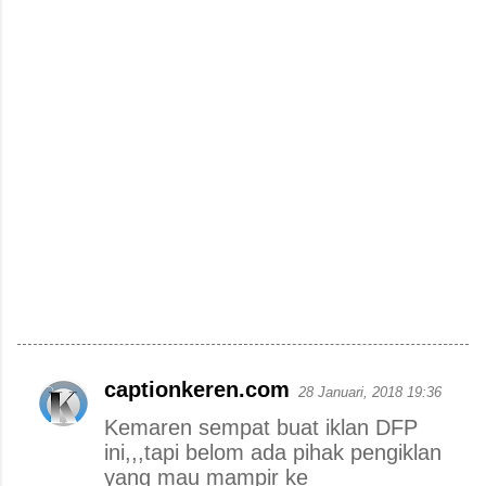
captionkeren.com
28 Januari, 2018 19:36
K
Kemaren sempat buat iklan DFP
o
ini,,,tapi belom ada pihak pengiklan
m
yang mau mampir ke