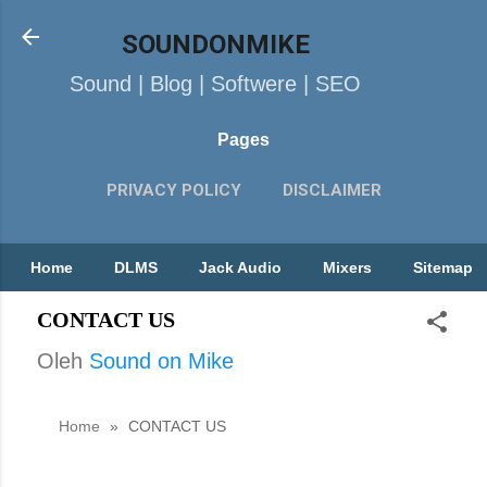
SOUNDONMIKE
Sound | Blog | Softwere | SEO
Pages
PRIVACY POLICY
DISCLAIMER
TOS
CONTACT US
SITEMAP
Home
DLMS
Jack Audio
Mixers
Sitemap
CONTACT US
Oleh
Sound on Mike
Home
»
CONTACT US