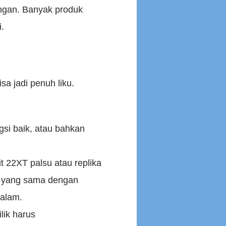
angan. Banyak produk
.
a jadi penuh liku.
si baik, atau bahkan
 22XT palsu atau replika
n yang sama dengan
dalam.
lik harus