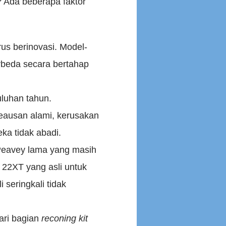
 Ada beberapa faktor
rus berinovasi. Model-
rbeda secara bertahap
uluhan tahun.
keausan alami, kerusakan
ka tidak abadi.
Peavey lama yang masih
 22XT yang asli untuk
seringkali tidak
ari bagian
reconing kit