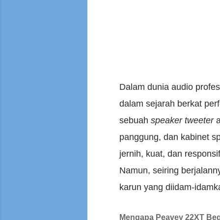
Dalam dunia audio profe
dalam sejarah berkat per
sebuah
speaker tweeter
a
panggung, dan kabinet s
jernih, kuat, dan responsi
Namun, seiring berjalann
karun yang diidam-idamk
Mengapa Peavey 22XT Begi