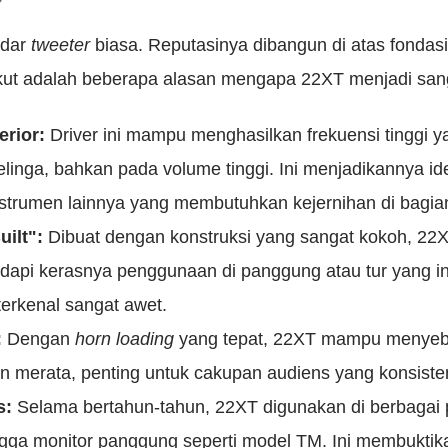
adar
tweeter
biasa. Reputasinya dibangun di atas fondasi
rikut adalah beberapa alasan mengapa 22XT menjadi sang
erior:
Driver ini mampu menghasilkan frekuensi tinggi yan
linga, bahkan pada volume tinggi. Ini menjadikannya id
instrumen lainnya yang membutuhkan kejernihan di bagia
ilt":
Dibuat dengan konstruksi yang sangat kokoh, 22X
pi kerasnya penggunaan di panggung atau tur yang int
erkenal sangat awet.
:
Dengan
horn loading
yang tepat, 22XT mampu menyeba
an merata, penting untuk cakupan audiens yang konsiste
s:
Selama bertahun-tahun, 22XT digunakan di berbagai p
ngga monitor panggung seperti model TM. Ini membuktikan