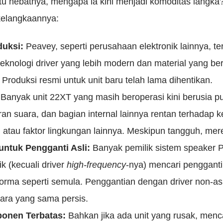
u hebatnya, mengapa ia kini menjadi komoditas langka?
kelangkaannya:
duksi:
Peavey, seperti perusahaan elektronik lainnya, te
eknologi driver yang lebih modern dan material yang be
roduksi resmi untuk unit baru telah lama dihentikan.
Banyak unit 22XT yang masih beroperasi kini berusia p
n suara, dan bagian internal lainnya rentan terhadap 
, atau faktor lingkungan lainnya. Meskipun tangguh, mere
untuk Pengganti Asli:
Banyak pemilik sistem speaker 
k (kecuali driver
high-frequency
-nya) mencari pengganti
ma seperti semula. Penggantian dengan driver non-asli 
ara yang sama persis.
onen Terbatas:
Bahkan jika ada unit yang rusak, menc