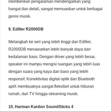
memberikan pengalaman mendengarkan yang
hangat dan detail, sangat memuaskan untuk berbagai
genre musik.
9. Edifier R2000DB
Melangkah ke seri yang lebih tinggi dari Edifier,
R2000DB menawarkan lebih banyak daya dan
kedalaman bass. Dengan driver yang lebih besar,
speaker ini mampu mengisi ruangan yang lebih luas
dengan suara yang kaya dan bass yang lebih
responsif. Konektivitas digital optik dan Bluetooth
aptX membuatnya sangat fleksibel untuk hiburan
rumah, dari TV hingga streaming musik.
10. Harman Kardon SoundSticks 4