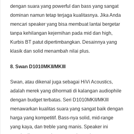
dengan suara yang powerful dan bass yang sangat
dominan namun tetap terjaga kualitasnya. Jika Anda
mencari speaker yang bisa membuat lantai bergetar
tanpa kehilangan kejernihan pada mid dan high,
Kurbis BT patut dipertimbangkan. Desainnya yang
klasik dan solid menambah nilai plus.
8. Swan D1010MKII/MKIII
Swan, atau dikenal juga sebagai HiVi Acoustics,
adalah merek yang dihormati di kalangan audiophile
dengan budget terbatas. Seri D1010MKII/MKIII
menawarkan kualitas suara yang sangat baik dengan
harga yang kompetitif. Bass-nya solid, mid-range
yang kaya, dan treble yang manis. Speaker ini