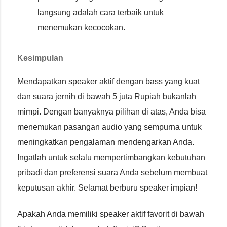
langsung adalah cara terbaik untuk
menemukan kecocokan.
Kesimpulan
Mendapatkan speaker aktif dengan bass yang kuat
dan suara jernih di bawah 5 juta Rupiah bukanlah
mimpi. Dengan banyaknya pilihan di atas, Anda bisa
menemukan pasangan audio yang sempurna untuk
meningkatkan pengalaman mendengarkan Anda.
Ingatlah untuk selalu mempertimbangkan kebutuhan
pribadi dan preferensi suara Anda sebelum membuat
keputusan akhir. Selamat berburu speaker impian!
Apakah Anda memiliki speaker aktif favorit di bawah