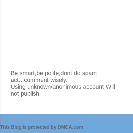
Be smart,be polite,dont do spam
act...comment wisely.
P
Using unknown/anonimous account Will
o
not publish
s
t
i
n
g
This Blog is protected by DMCA.com
K