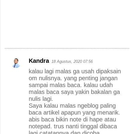
Kandra
18 Agustus, 2020 07:56
K
kalau lagi malas ga usah dipaksain
o
om nulisnya. yang penting jangan
m
sampai malas baca. kalau udah
e
malas baca saya yakin bakalan ga
n
nulis lagi.
Saya kalau malas ngeblog paling
t
baca artikel apapun yang menarik.
a
abis baca bikin note di hape atau
r
notepad. trus nanti tinggal dibaca
lagi catatannya dan dicoba