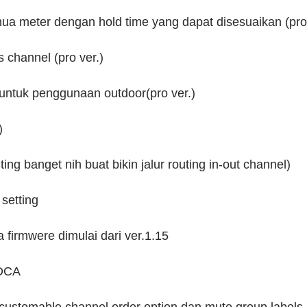
ua meter dengan hold time yang dapat disesuaikan (pro 
s channel (pro ver.)
untuk penggunaan outdoor(pro ver.)
)
ing banget nih buat bikin jalur routing in-out channel)
setting
firmwere dimulai dari ver.1.15
 DCA
 customable,channel order option dan mute group labels