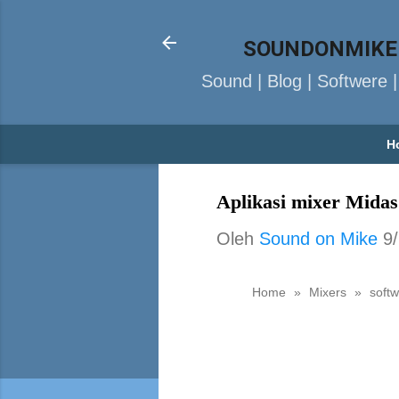
SOUNDONMIKE
Sound | Blog | Softwere 
H
Aplikasi mixer Mida
Oleh
Sound on Mike
9
Home
»
Mixers
»
soft