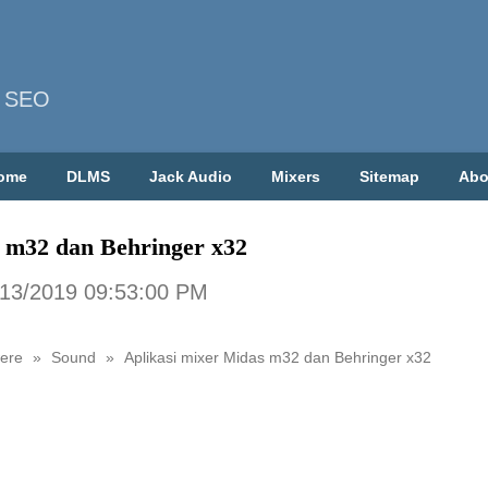
| SEO
ome
DLMS
Jack Audio
Mixers
Sitemap
Abo
s m32 dan Behringer x32
/13/2019 09:53:00 PM
were
»
Sound
»
Aplikasi mixer Midas m32 dan Behringer x32