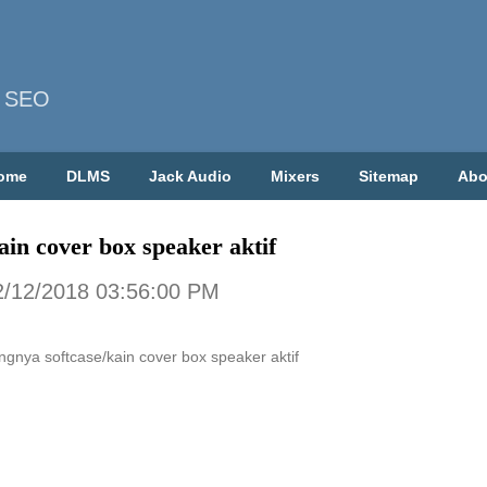
| SEO
ome
DLMS
Jack Audio
Mixers
Sitemap
Abo
ain cover box speaker aktif
2/12/2018 03:56:00 PM
ngnya softcase/kain cover box speaker aktif