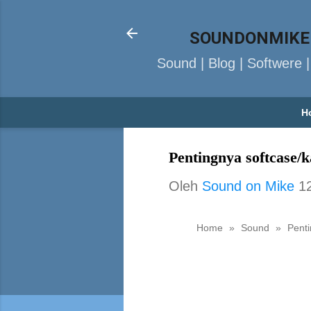
SOUNDONMIKE
Sound | Blog | Softwere 
H
Pentingnya softcase/k
Oleh
Sound on Mike
1
Home
»
Sound
»
Penti