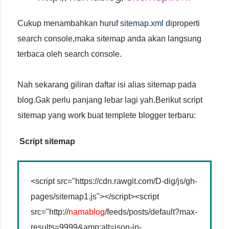
Cukup menambahkan huruf
sitemap.xml
diproperti
search console,maka sitemap anda akan langsung
terbaca oleh search console.
Nah sekarang giliran daftar isi alias sitemap pada
blog.Gak perlu panjang lebar lagi yah.Berikut script
sitemap yang work buat templete blogger terbaru:
Script sitemap
<script src="https://cdn.rawgit.com/D-dig/js/gh-
pages/sitemap1.js"></script><script
src="http://
namablog
/feeds/posts/default?max-
results=9999&amp;alt=json-in-