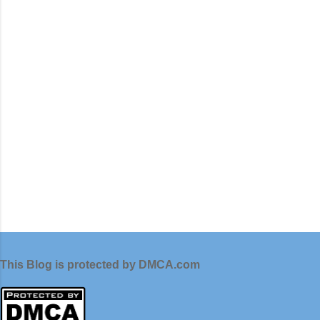
t
a
r
This Blog is protected by DMCA.com