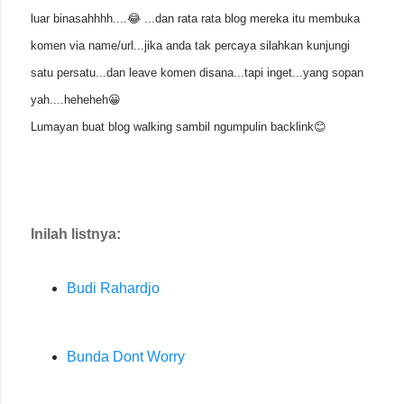
luar binasahhhh....😂 ...dan rata rata blog mereka itu membuka
komen via name/url...jika anda tak percaya silahkan kunjungi
satu persatu...dan leave komen disana...tapi inget...yang sopan
yah....heheheh😀
Lumayan buat blog walking sambil ngumpulin backlink😊
Inilah listnya:
Budi Rahardjo
Bunda Dont Worry