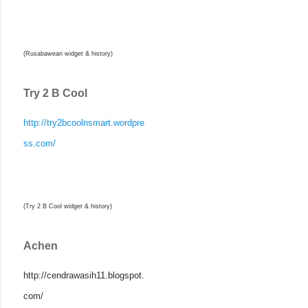
(Rusabawean widget & history)
Try 2 B Cool
http://try2bcoolnsmart.wordpre
ss.com/
(Try 2 B Cool widget & history)
Achen
http://cendrawasih11.blogspot.
com/