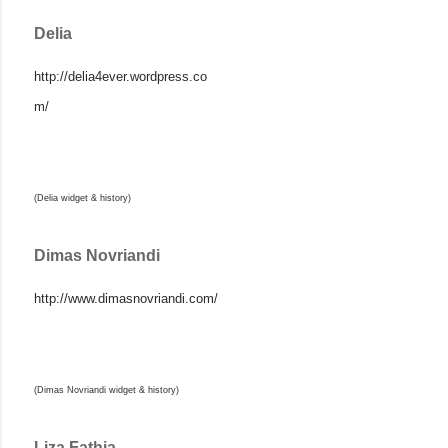
Delia
http://delia4ever.wordpress.co
m/
(Delia widget & history)
Dimas Novriandi
http://www.dimasnovriandi.com/
(Dimas Novriandi widget & history)
Liza Fathia