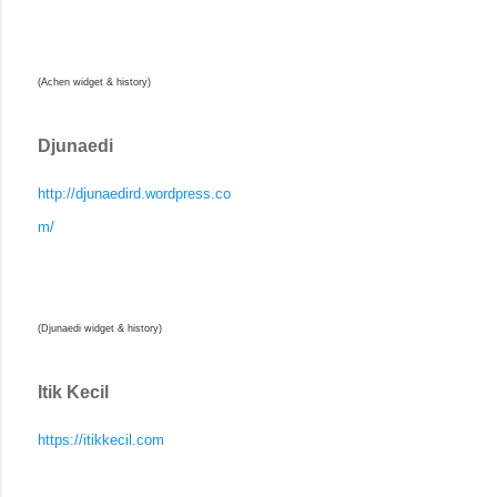
(Achen widget & history)
Djunaedi
http://djunaedird.wordpress.co
m/
(Djunaedi widget & history)
Itik Kecil
https://itikkecil.com