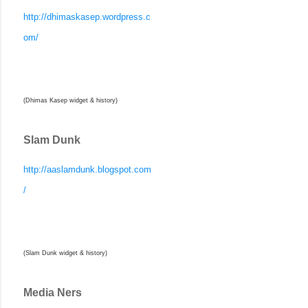
http://dhimaskasep.wordpress.c
om/
(Dhimas Kasep widget & history)
Slam Dunk
http://aaslamdunk.blogspot.com
/
(Slam Dunk widget & history)
Media Ners