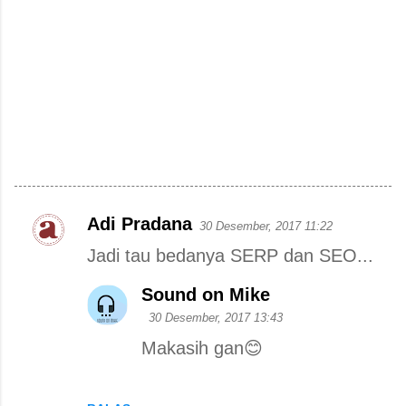
Adi Pradana
30 Desember, 2017 11:22
K
Jadi tau bedanya SERP dan SEO...
o
m
Sound on Mike
e
30 Desember, 2017 13:43
n
Makasih gan😊
t
a