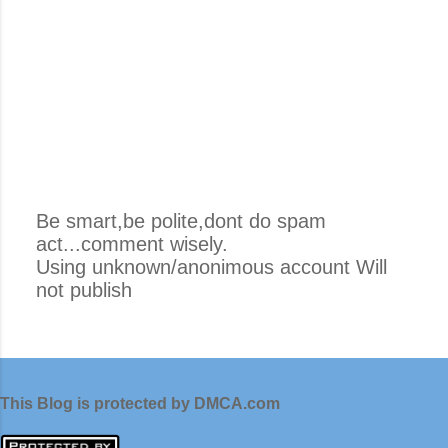
Be smart,be polite,dont do spam
act...comment wisely.
P
Using unknown/anonimous account Will
o
not publish
s
t
i
n
g
This Blog is protected by DMCA.com
K
o