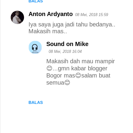
r
BALAS
Anton Ardyanto
08 Mei, 2018 15:59
Iya saya juga jadi tahu bedanya..
Makasih mas..
Sound on Mike
08 Mei, 2018 16:04
Makasih dah mau mampir
😊...gmn kabar blogger
Bogor mas😊salam buat
semua😊
BALAS